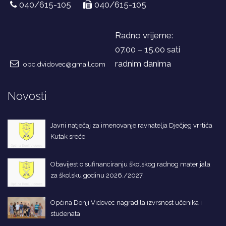
040/615-105
040/615-105
Radno vrijeme:
07.00 – 15.00 sati
radnim danima
opc.dvidovec@gmail.com
Novosti
Javni natječaj za imenovanje ravnatelja Dječjeg vrrtića
Kutak sreće
Obavijest o sufinanciranju školskog radnog materijala
za školsku godinu 2026./2027.
Općina Donji Vidovec nagradila izvrsnost učenika i
studenata