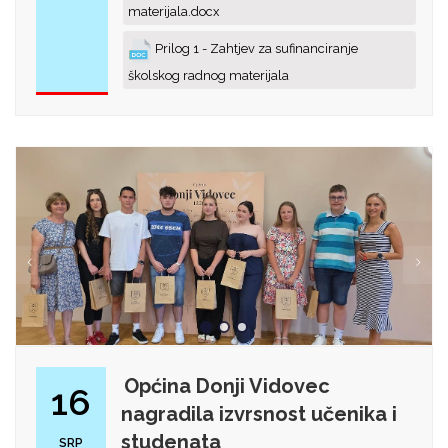
materijala.docx
Prilog 1 - Zahtjev za sufinanciranje
školskog radnog materijala
Općina Donji Vidovec
16
nagradila izvrsnost učenika i
studenata
SRP