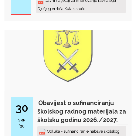
Javni natječaj za imenovanje ravnatelja
Dječjeg vrrtića Kutak sreće
Obavijest o sufinanciranju
30
školskog radnog materijala za
školsku godinu 2026./2027.
SRP
'26
Odluka - sufinanciranje nabave školskog