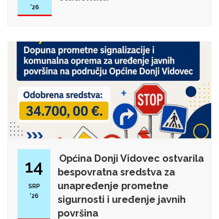
'26
Općina Donji Vidovec ostvarila
14
bespovratna sredstva za
unapređenje prometne
SRP
'26
sigurnosti i uređenje javnih
površina