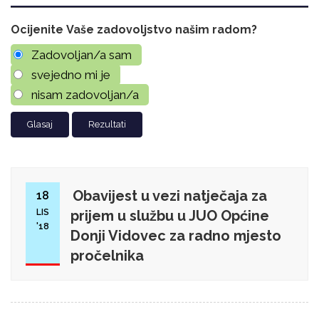
Ocijenite Vaše zadovoljstvo našim radom?
Zadovoljan/a sam
svejedno mi je
nisam zadovoljan/a
Rezultati
Obavijest u vezi natječaja za
18
LIS
prijem u službu u JUO Općine
'18
Donji Vidovec za radno mjesto
pročelnika