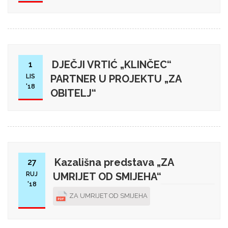
DJEČJI VRTIĆ „KLINČEC“
1
LIS
PARTNER U PROJEKTU „ZA
'18
OBITELJ“
Kazališna predstava „ZA
27
RUJ
UMRIJET OD SMIJEHA“
'18
ZA UMRIJET OD SMIJEHA