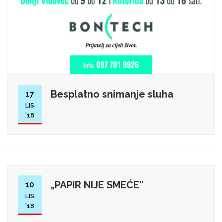
Besplatno snimanje sluha
17
LIS
'18
„PAPIR NIJE SMEĆE“
10
LIS
'18