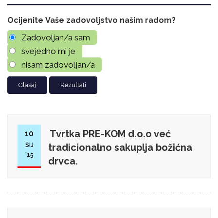
Ocijenite Vaše zadovoljstvo našim radom?
Zadovoljan/a sam
svejedno mi je
nisam zadovoljan/a
Rezultati
Tvrtka PRE-KOM d.o.o već
10
SIJ
tradicionalno sakuplja božićna
'15
drvca.