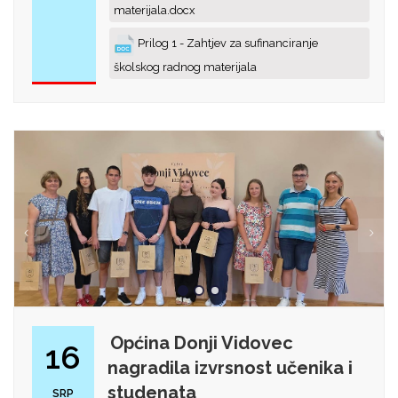
materijala.docx
Prilog 1 - Zahtjev za sufinanciranje
školskog radnog materijala
Općina Donji Vidovec
16
nagradila izvrsnost učenika i
studenata
SRP