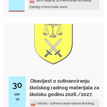
Javni natječaj za imenovanje ravnatelja
Dječjeg vrrtića Kutak sreće
Obavijest o sufinanciranju
30
školskog radnog materijala za
školsku godinu 2026./2027.
SRP
'26
Odluka - sufinanciranje nabave školskog