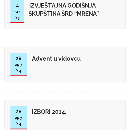
IZVJEŠTAJNA GODIŠNJA
4
SIJ
SKUPŠTINA ŠRD “MRENA”
'15
Advent u vidovcu
28
PRO
'14
IZBORI 2014.
28
PRO
'14