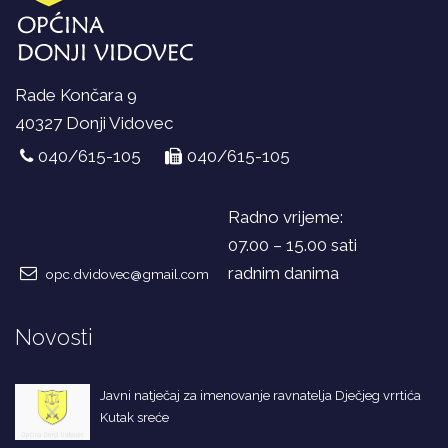
Rade Končara 9
40327 Donji Vidovec
040/615-105
040/615-105
Radno vrijeme:
07.00 – 15.00 sati
radnim danima
opc.dvidovec@gmail.com
Novosti
Javni natječaj za imenovanje ravnatelja Dječjeg vrrtića
Kutak sreće