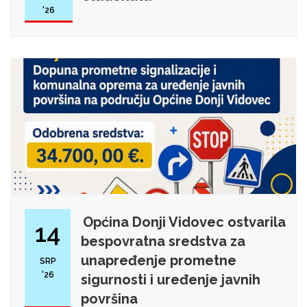
'26
Općina Donji Vidovec ostvarila
14
bespovratna sredstva za
unapređenje prometne
SRP
'26
sigurnosti i uređenje javnih
površina