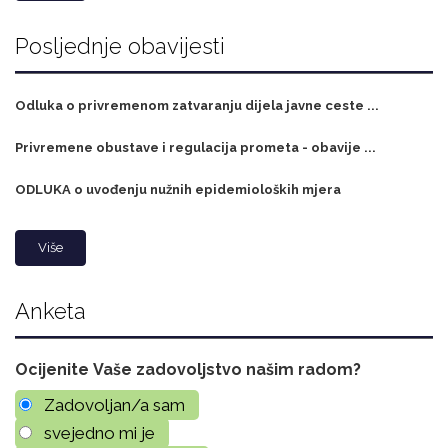
Posljednje obavijesti
Odluka o privremenom zatvaranju dijela javne ceste ...
Privremene obustave i regulacija prometa - obavije ...
ODLUKA o uvođenju nužnih epidemioloških mjera
Više
Anketa
Ocijenite Vaše zadovoljstvo našim radom?
Zadovoljan/a sam
svejedno mi je