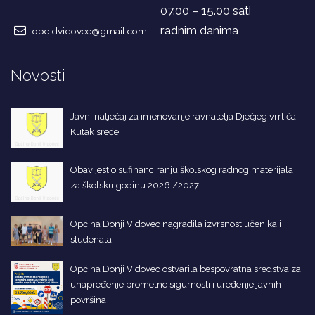
07.00 – 15.00 sati
radnim danima
opc.dvidovec@gmail.com
Novosti
Javni natječaj za imenovanje ravnatelja Dječjeg vrrtića
Kutak sreće
Obavijest o sufinanciranju školskog radnog materijala
za školsku godinu 2026./2027.
Općina Donji Vidovec nagradila izvrsnost učenika i
studenata
Općina Donji Vidovec ostvarila bespovratna sredstva za
unapređenje prometne sigurnosti i uređenje javnih
površina