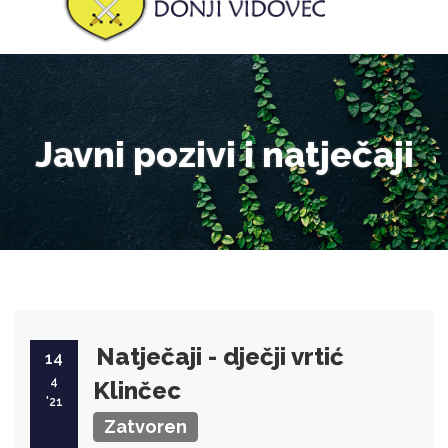
Javni pozivi i natječaji
Natječaji - dječji vrtić
14
4
Klinčec
'21
Zatvoren