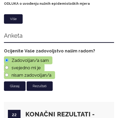
ODLUKA o uvođenju nužnih epidemioloških mjera
Više
Anketa
Ocijenite Vaše zadovoljstvo našim radom?
Zadovoljan/a sam
svejedno mi je
nisam zadovoljan/a
Rezultati
KONAČNI REZULTATI -
22