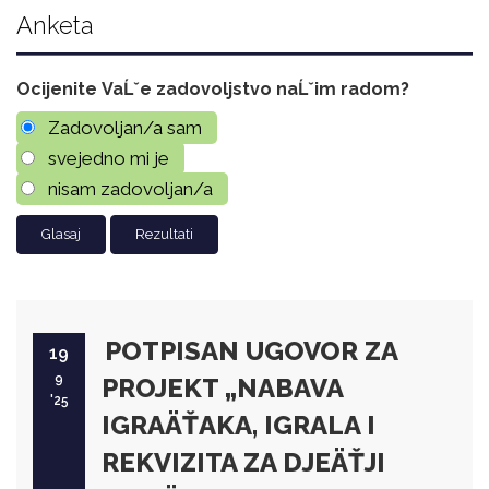
Anketa
Ocijenite VaĹˇe zadovoljstvo naĹˇim radom?
Zadovoljan/a sam
svejedno mi je
nisam zadovoljan/a
Rezultati
POTPISAN UGOVOR ZA
19
9
PROJEKT „NABAVA
'25
IGRAÄŤAKA, IGRALA I
REKVIZITA ZA DJEÄŤJI