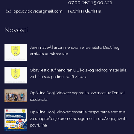
07.00 â€“ 15.00 sati
radnim danima
opc.dvidovec@gmail.com
Novosti
Javni natjeÄŤaj za imenovanje ravnatelja DjeÄŤjeg
vrrtiÄ‡a Kutak sreÄ‡e
Obavijest o sufinanciranju Ĺˇkolskog radnog materijala
za Ĺˇkolsku godinu 2026./2027.
OpÄ‡ina Donji Vidovec nagradila izvrsnost uÄŤenika i
studenata
OpÄ‡ina Donji Vidovec ostvarila bespovratna sredstva
za unapreÄ‘enje prometne sigurnosti i ureÄ‘enje javnih
povrĹˇina