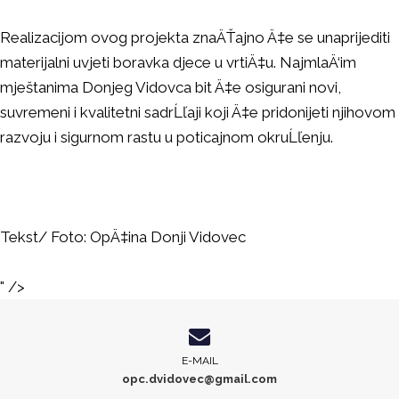
Realizacijom ovog projekta znaÄŤajno Ä‡e se unaprijediti
materijalni uvjeti boravka djece u vrtiÄ‡u. NajmlaÄ‘im
mještanima Donjeg Vidovca bit Ä‡e osigurani novi,
suvremeni i kvalitetni sadrĹľaji koji Ä‡e pridonijeti njihovom
razvoju i sigurnom rastu u poticajnom okruĹľenju.
Tekst/ Foto: OpÄ‡ina Donji Vidovec
" />
E-MAIL
opc.dvidovec@gmail.com