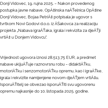
Donji Vidovec, 19. rujna 2025. – Nakon provedenog
postupka javne nabave, OpÄ‡inska naÄŤelnica OpÄ‡ine
Donji Vidovec, Bojaa PetriÄ‡ potpisala je ugovor s
tvrtkom Novi Godovi d.o.o. iz ÄŚakovca za realizaciju
projekta „Nabava igraÄŤaka, igrala i rekvizita za djeÄŤji
vrtiÄ‡ u Donjem Vidovcu”.
Vrijednost ugovora iznosi 28.513,75 EUR, a predmet
nabave ukljuÄŤuje raznovrsnu robu – didaktiÄŤku,
motoriÄŤku i senzomotoriÄŤku opremu, kao i igraÄŤke,
igrala i rekvizite namijenjene novom djeÄŤjem vrtiÄ‡u.
IsporuÄŤitelj se obvezao isporuÄŤiti svu ugovorenu
opremu najkasnije do 10. listopada 2025. godine.