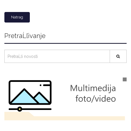
Natrag
PretraĹľivanje