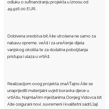
odluku o sufinanciranju projekta u iznosu od
49.916,00 EUR.
Dobivena sredstva bit Ä‡e utrošena ne samo za
nabavu opreme, veÄ‡ i za ureÄ‘enje dijela
vanjskog okoliša te za dodatna poboljšanja
pristupa i ulaza u vrtiÄ‡.
Realizacijom ovog projekta znaÄŤajno Ä‡e se
unaprijediti materijalni uvjeti boravka djece u
vrtiÄ‡u. NajmlaÄ‘im mještanima Donjeg Vidovca bit
Ä‡e osigurani novi, suvremeni i kvalitetni sadrĹľaji