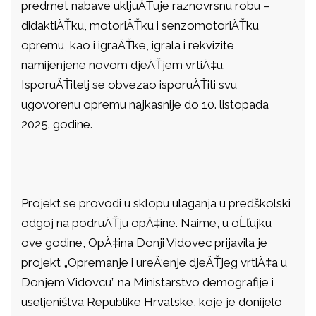
predmet nabave ukljuÄŤuje raznovrsnu robu –
didaktiÄŤku, motoriÄŤku i senzomotoriÄŤku
opremu, kao i igraÄŤke, igrala i rekvizite
namijenjene novom djeÄŤjem vrtiÄ‡u.
IsporuÄŤitelj se obvezao isporuÄŤiti svu
ugovorenu opremu najkasnije do 10. listopada
2025. godine.
Projekt se provodi u sklopu ulaganja u predškolski
odgoj na podruÄŤju opÄ‡ine. Naime, u oĹľujku
ove godine, OpÄ‡ina Donji Vidovec prijavila je
projekt „Opremanje i ureÄ‘enje djeÄŤjeg vrtiÄ‡a u
Donjem Vidovcu” na Ministarstvo demografije i
useljeništva Republike Hrvatske, koje je donijelo