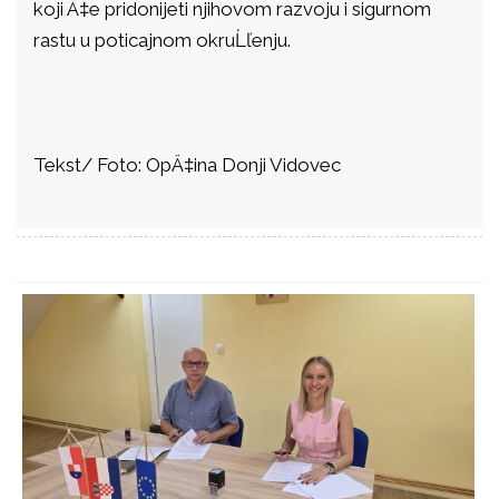
koji Ä‡e pridonijeti njihovom razvoju i sigurnom
rastu u poticajnom okruĹľenju.
Tekst/ Foto: OpÄ‡ina Donji Vidovec