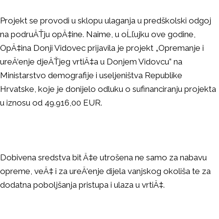
Projekt se provodi u sklopu ulaganja u predškolski odgoj
na podruÄŤju opÄ‡ine. Naime, u oĹľujku ove godine,
OpÄ‡ina Donji Vidovec prijavila je projekt „Opremanje i
ureÄ‘enje djeÄŤjeg vrtiÄ‡a u Donjem Vidovcu” na
Ministarstvo demografije i useljeništva Republike
Hrvatske, koje je donijelo odluku o sufinanciranju projekta
u iznosu od 49.916,00 EUR.
Dobivena sredstva bit Ä‡e utrošena ne samo za nabavu
opreme, veÄ‡ i za ureÄ‘enje dijela vanjskog okoliša te za
dodatna poboljšanja pristupa i ulaza u vrtiÄ‡.