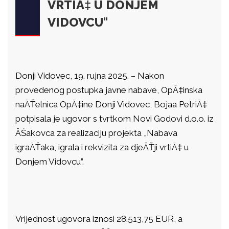
VRTIÄ‡ U DONJEM
VIDOVCU"
Donji Vidovec, 19. rujna 2025. – Nakon
provedenog postupka javne nabave, OpÄ‡inska
naÄŤelnica OpÄ‡ine Donji Vidovec, Bojaa PetriÄ‡
potpisala je ugovor s tvrtkom Novi Godovi d.o.o. iz
ÄŚakovca za realizaciju projekta „Nabava
igraÄŤaka, igrala i rekvizita za djeÄŤji vrtiÄ‡ u
Donjem Vidovcu”.
Vrijednost ugovora iznosi 28.513,75 EUR, a