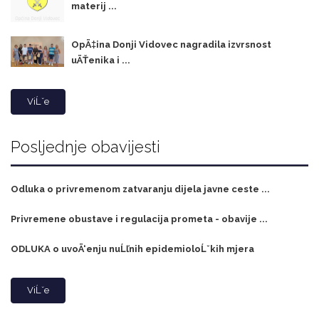
materij ...
OpÄ‡ina Donji Vidovec nagradila izvrsnost
uÄŤenika i ...
ViĹˇe
Posljednje obavijesti
Odluka o privremenom zatvaranju dijela javne ceste ...
Privremene obustave i regulacija prometa - obavije ...
ODLUKA o uvoÄ‘enju nuĹľnih epidemioloĹˇkih mjera
ViĹˇe