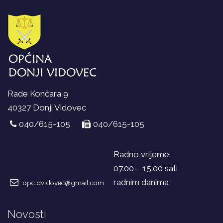
Rade Končara 9
40327 Donji Vidovec
040/615-105
040/615-105
Radno vrijeme:
07.00 – 15.00 sati
radnim danima
opc.dvidovec@gmail.com
Novosti