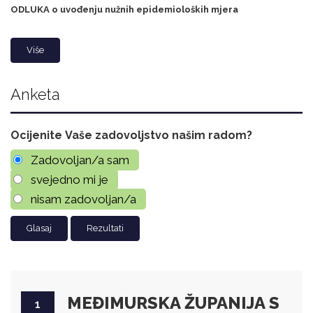
ODLUKA o uvođenju nužnih epidemioloških mjera
Više
Anketa
Ocijenite Vaše zadovoljstvo našim radom?
Zadovoljan/a sam
svejedno mi je
nisam zadovoljan/a
Rezultati
MEĐIMURSKA ŽUPANIJA S
1