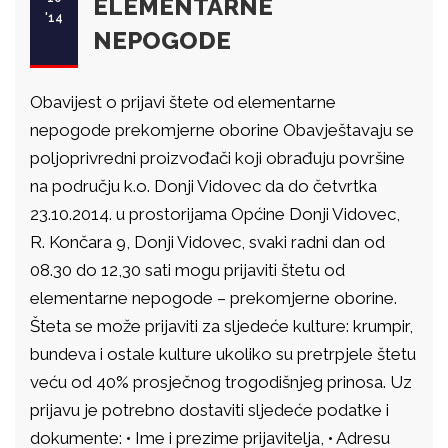
ELEMENTARNE
'14
NEPOGODE
Obavijest o prijavi štete od elementarne
nepogode prekomjerne oborine Obavještavaju se
poljoprivredni proizvođači koji obrađuju površine
na području k.o. Donji Vidovec da do četvrtka
23.10.2014. u prostorijama Općine Donji Vidovec,
R. Končara 9, Donji Vidovec, svaki radni dan od
08.30 do 12,30 sati mogu prijaviti štetu od
elementarne nepogode – prekomjerne oborine.
Šteta se može prijaviti za sljedeće kulture: krumpir,
bundeva i ostale kulture ukoliko su pretrpjele štetu
veću od 40% prosječnog trogodišnjeg prinosa. Uz
prijavu je potrebno dostaviti sljedeće podatke i
dokumente: • Ime i prezime prijavitelja, • Adresu