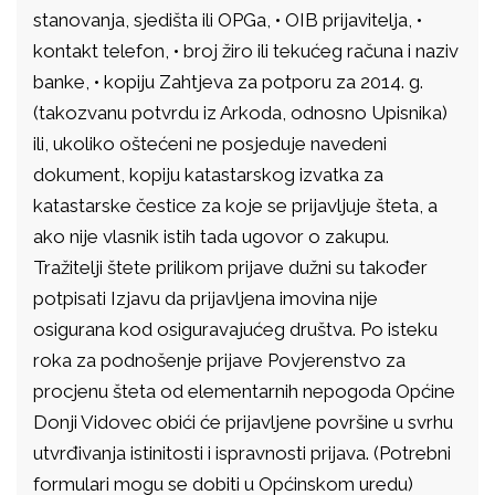
stanovanja, sjedišta ili OPGa, • OIB prijavitelja, •
kontakt telefon, • broj žiro ili tekućeg računa i naziv
banke, • kopiju Zahtjeva za potporu za 2014. g.
(takozvanu potvrdu iz Arkoda, odnosno Upisnika)
ili, ukoliko oštećeni ne posjeduje navedeni
dokument, kopiju katastarskog izvatka za
katastarske čestice za koje se prijavljuje šteta, a
ako nije vlasnik istih tada ugovor o zakupu.
Tražitelji štete prilikom prijave dužni su također
potpisati Izjavu da prijavljena imovina nije
osigurana kod osiguravajućeg društva. Po isteku
roka za podnošenje prijave Povjerenstvo za
procjenu šteta od elementarnih nepogoda Općine
Donji Vidovec obići će prijavljene površine u svrhu
utvrđivanja istinitosti i ispravnosti prijava. (Potrebni
formulari mogu se dobiti u Općinskom uredu)