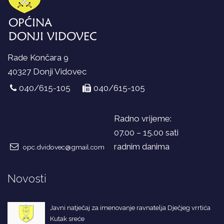
Rade Končara 9
40327 Donji Vidovec
040/615-105
040/615-105
Radno vrijeme:
07.00 – 15.00 sati
radnim danima
opc.dvidovec@gmail.com
Novosti
Javni natječaj za imenovanje ravnatelja Dječjeg vrrtića
Kutak sreće