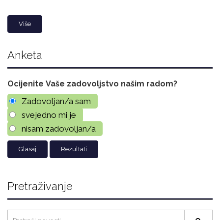
Više
Anketa
Ocijenite Vaše zadovoljstvo našim radom?
Zadovoljan/a sam
svejedno mi je
nisam zadovoljan/a
Rezultati
Pretraživanje