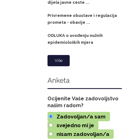
dijela javne ceste ...
Privremene obustave i regulacija
prometa - obavije ...
ODLUKA o uvođenju nužnih
epidemioloških mjera
Više
Anketa
Ocijenite Vaše zadovoljstvo
našim radom?
Zadovoljan/a sam
svejedno mi je
nisam zadovoljan/a