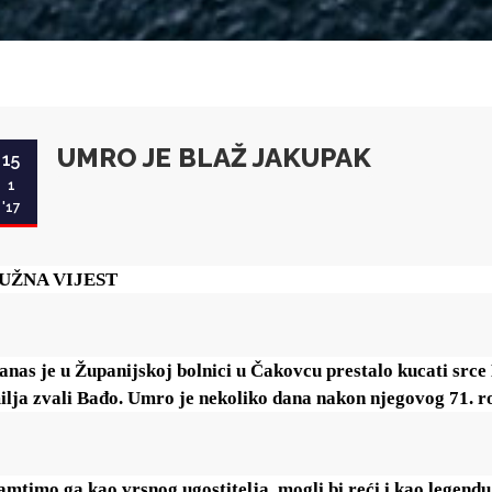
UMRO JE BLAŽ JAKUPAK
15
1
'17
UŽNA VIJEST
anas je u Županijskoj bolnici u Čakovcu prestalo kucati srce
ilja zvali Bađo. Umro je nekoliko dana nakon njegovog 71. 
amtimo ga kao vrsnog ugostitelja, mogli bi reći i kao legendu