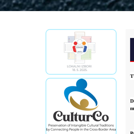
T
D
m
P