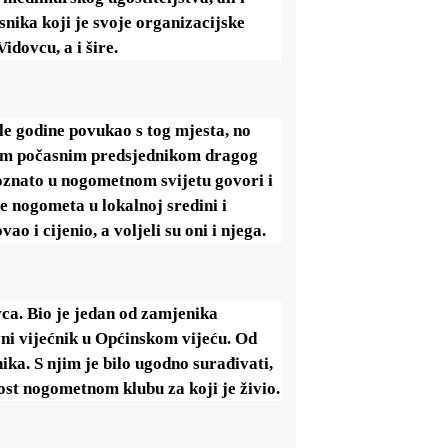
nika koji je svoje organizacijske
dovcu, a i šire.
šle godine povukao s tog mjesta, no
tnim počasnim predsjednikom dragog
oznato u nogometnom svijetu govori i
 nogometa u lokalnoj sredini i
o i cijenio, a voljeli su oni i njega.
ovca. Bio je jedan od zamjenika
vni vijećnik u Općinskom vijeću. Od
ka. S njim je bilo ugodno surađivati,
ost nogometnom klubu za koji je živio.