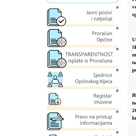
v
s
U
S
m
n
p
B
n
2
k