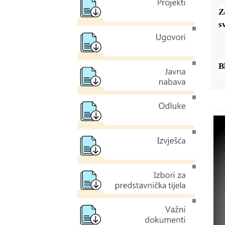
Z
s
B