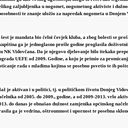
elikog zaljubljenika u nogomet, nogometnog aktiviste i dužnos
posobnosti te znanje uložio za napredak nogometa u Donjem Vi
 šest je mandata bio čelni čovjek kluba, a zbog bolesti se pro
kupština ga je jednoglasno prošle godine proglasila doživo
u NK Vidovčana. Da je njegovo djelovanje bilo itekako prep
agrada UEFE od 2009. Godine, a koju je primio za promicanje
oticanje rada s mladima kojima se posebno psvetio te ih poštova
laž je aktivan i u politici, tj. u političkom životu Donjeg Vid
ačelnika od 2005. do 2009., godine, a od 2009-2013. vrlo akti
013. do danas je obnašao dužnost zamjenika općinskog načelni
rasila ga je vedrina, oštroumnost i upornost te posebna sklon