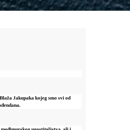
Blaža Jakupaka
kojeg smo svi od
rođendana.
 međimurskog ugostiteljstva, ali i