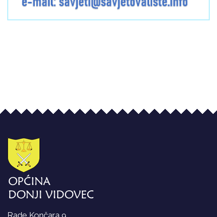
Rade Končara 9