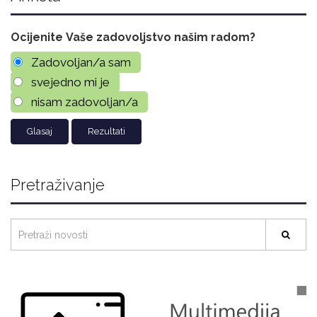
Ocijenite Vaše zadovoljstvo našim radom?
Zadovoljan/a sam
svejedno mi je
nisam zadovoljan/a
Rezultati
Pretraživanje