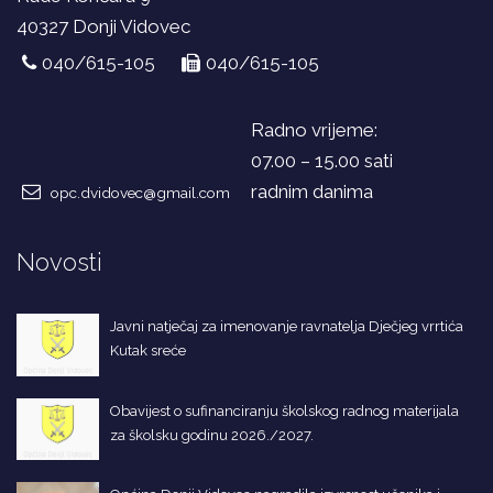
40327 Donji Vidovec
040/615-105
040/615-105
Radno vrijeme:
07.00 – 15.00 sati
radnim danima
opc.dvidovec@gmail.com
Novosti
Javni natječaj za imenovanje ravnatelja Dječjeg vrrtića
Kutak sreće
Obavijest o sufinanciranju školskog radnog materijala
za školsku godinu 2026./2027.