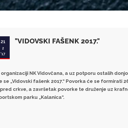
"VIDOVSKI FAŠENK 2017."
21
2
'17
 organizaciji NK Vidovčana, a uz potporu ostalih donj
e se „Vidovski fašenk 2017.“ Povorka će se formirati 2
spred crkve, a završetak povorke te druženje uz krafne
portskom parku „Kalanica“.