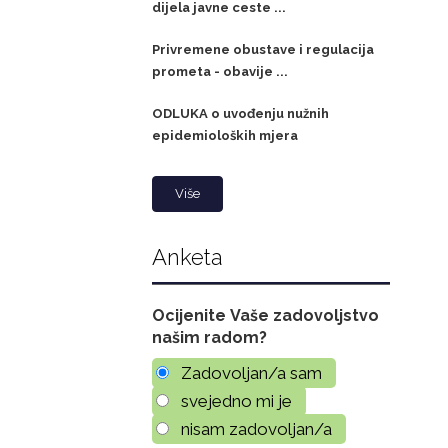
dijela javne ceste ...
Privremene obustave i regulacija
prometa - obavije ...
ODLUKA o uvođenju nužnih
epidemioloških mjera
Više
Anketa
Ocijenite Vaše zadovoljstvo
našim radom?
Zadovoljan/a sam
svejedno mi je
nisam zadovoljan/a