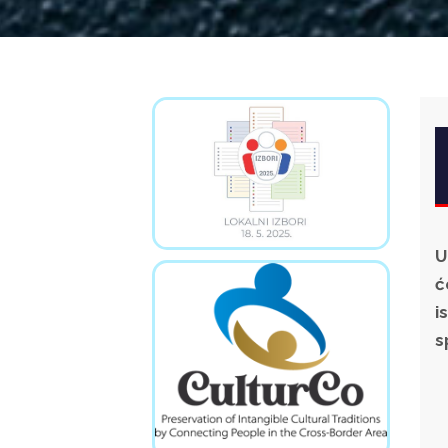
U
ć
i
s