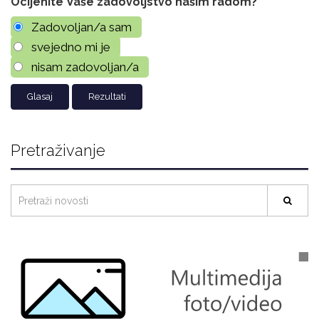
Ocijenite Vaše zadovoljstvo našim radom?
Zadovoljan/a sam
svejedno mi je
nisam zadovoljan/a
Rezultati
Pretraživanje