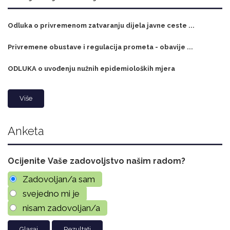
Odluka o privremenom zatvaranju dijela javne ceste ...
Privremene obustave i regulacija prometa - obavije ...
ODLUKA o uvođenju nužnih epidemioloških mjera
Više
Anketa
Ocijenite Vaše zadovoljstvo našim radom?
Zadovoljan/a sam
svejedno mi je
nisam zadovoljan/a
Rezultati