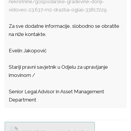
nekretnine/gospodarske-
gradevine-donji-
vidovec-23.
637-m2-drazba-oglas-33817229
Za sve dodatne informacije, slobodno se obratite
na niže kontakte.
Evelin Jakopović
Stariji pravni savjetnik u Odjelu za upravljanje
imovinom /
Senior Legal Advisor in Asset Management
Department