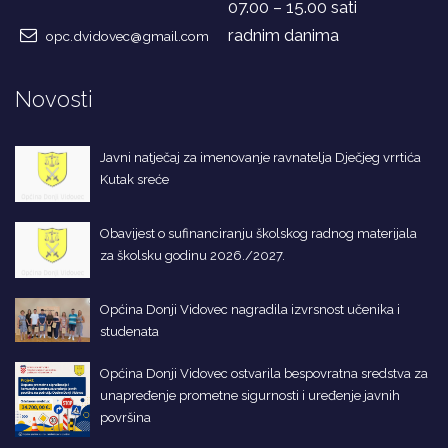
07.00 – 15.00 sati
radnim danima
opc.dvidovec@gmail.com
Novosti
Javni natječaj za imenovanje ravnatelja Dječjeg vrrtića
Kutak sreće
Obavijest o sufinanciranju školskog radnog materijala
za školsku godinu 2026./2027.
Općina Donji Vidovec nagradila izvrsnost učenika i
studenata
Općina Donji Vidovec ostvarila bespovratna sredstva za
unapređenje prometne sigurnosti i uređenje javnih
površina