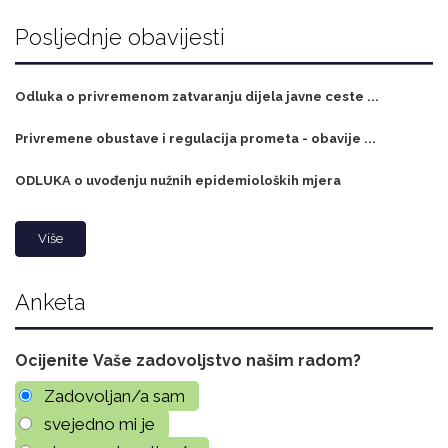
Posljednje obavijesti
Odluka o privremenom zatvaranju dijela javne ceste ...
Privremene obustave i regulacija prometa - obavije ...
ODLUKA o uvođenju nužnih epidemioloških mjera
Više
Anketa
Ocijenite Vaše zadovoljstvo našim radom?
Zadovoljan/a sam
svejedno mi je