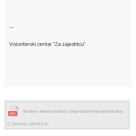
--
Volonterski centar "Za zajednicu"
Borba s anksioznošću i depresijom kao posljedica
C_221005_200713 (1)