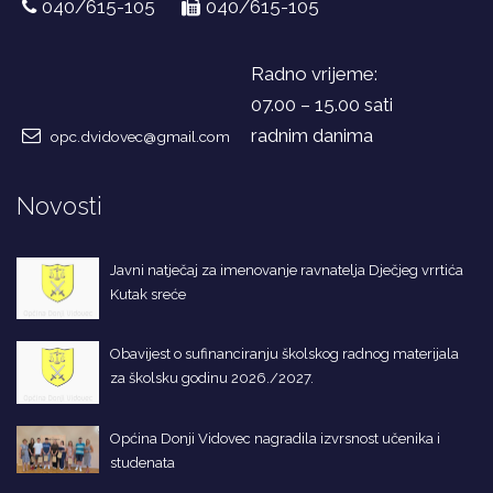
040/615-105
040/615-105
Radno vrijeme:
07.00 – 15.00 sati
radnim danima
opc.dvidovec@gmail.com
Novosti
Javni natječaj za imenovanje ravnatelja Dječjeg vrrtića
Kutak sreće
Obavijest o sufinanciranju školskog radnog materijala
za školsku godinu 2026./2027.
Općina Donji Vidovec nagradila izvrsnost učenika i
studenata