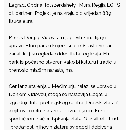
Legrad, Općina Tótszerdahely i Mura Regija EGTS
bili partneri. Projekt je na kraju bio vrijedan 889
tisuća eura.
Ponos Donjeg Vidovca i njegovih zanatlija je
upravo Etno park u kojem su predstavljeni stari
zanati koji su ogledalo identiteta tog kraja. Etno
park je počasno stvoren kako bi kulturu i tradiciju
prenosio mlađim naraštajima.
Centar zlatarenja u Međimurju nalazi se upravo u
Donjem Vidovcu, stoga se nastavlja ulagati u
izgradnju Interpretacijskog centra „Dravski zlatari“,
a njihovi lokalni zlatari su poznati širom Europe po
specifičnom načinu ispiranja zlata. O kvaliteti i trudu
i predanosti njihovih zlatara svjedoči i dobivena