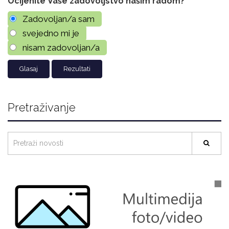
Ocijenite Vaše zadovoljstvo našim radom?
Zadovoljan/a sam
svejedno mi je
nisam zadovoljan/a
Rezultati
Pretraživanje