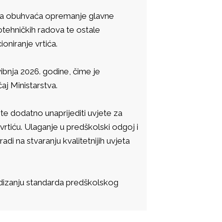
a, a obuhvaća opremanje glavne
rotehničkih radova te ostale
oniranje vrtića.
vibnja 2026. godine, čime je
aj Ministarstva.
te dodatno unaprijediti uvjete za
tiću. Ulaganje u predškolski odgoj i
di na stvaranju kvalitetnijih uvjeta
odizanju standarda predškolskog