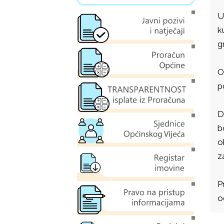
U
k
g
O
p
D
b
o
z
P
o