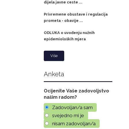
dijela javne ceste ...
Privremene obustave i regulacija
prometa - obavije ...
ODLUKA o uvođenju nužnih
epidemioloških mjera
Više
Anketa
Ocijenite Vaše zadovoljstvo
našim radom?
Zadovoljan/a sam
svejedno mi je
nisam zadovoljan/a