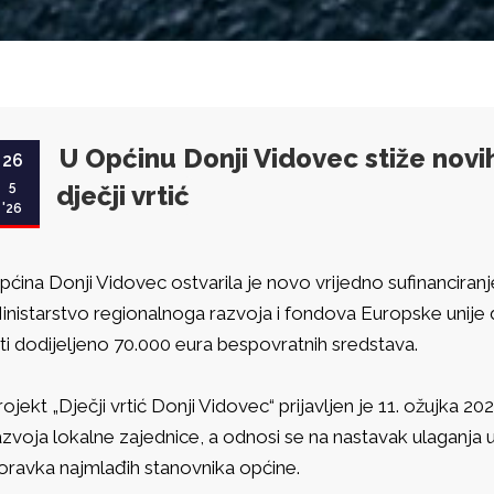
U Općinu Donji Vidovec stiže novi
26
5
dječji vrtić
'26
pćina Donji Vidovec ostvarila je novo vrijedno sufinanciranj
inistarstvo regionalnoga razvoja i fondova Europske unije 
iti dodijeljeno 70.000 eura bespovratnih sredstava.
rojekt „Dječji vrtić Donji Vidovec“ prijavljen je 11. ožujka 
azvoja lokalne zajednice, a odnosi se na nastavak ulaganja u 
oravka najmlađih stanovnika općine.