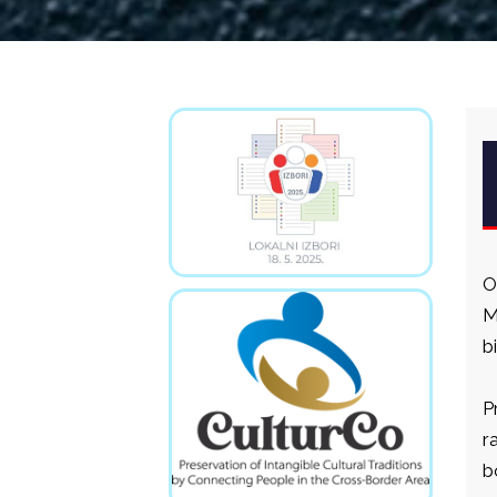
O
M
b
P
r
b