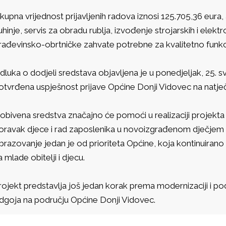
kupna vrijednost prijavljenih radova iznosi 125.705,36 eur
uhinje, servis za obradu rublja, izvođenje strojarskih i elekt
rađevinsko-obrtničke zahvate potrebne za kvalitetno funkci
dluka o dodjeli sredstava objavljena je u ponedjeljak, 25. s
otvrđena uspješnost prijave Općine Donji Vidovec na natječ
obivena sredstva značajno će pomoći u realizaciji projekta 
oravak djece i rad zaposlenika u novoizgrađenom dječjem vr
brazovanje jedan je od prioriteta Općine, koja kontinuirano ra
a mlade obitelji i djecu.
rojekt predstavlja još jedan korak prema modernizaciji i p
dgoja na području Općine Donji Vidovec.