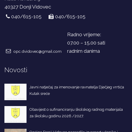
40327 Donji Vidovec
040/615-105
040/615-105
Radno vrijeme:
07.00 – 15.00 sati
radnim danima
opc.dvidovec@gmail.com
Novosti
Javni natječaj za imenovanje ravnatelja Dječjeg vrrtića
Kutak sreće
Obavijest o sufinanciranju školskog radnog materijala
za školsku godinu 2026./2027.