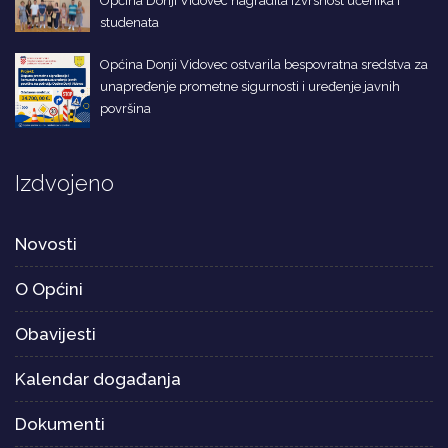
Općina Donji Vidovec nagradila izvrsnost učenika i
studenata
Općina Donji Vidovec ostvarila bespovratna sredstva za
unapređenje prometne sigurnosti i uređenje javnih
površina
Izdvojeno
Novosti
O Općini
Obavijesti
Kalendar događanja
Dokumenti