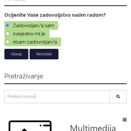
Ocijenite Vaše zadovoljstvo našim radom?
Zadovoljan/a sam
svejedno mi je
nisam zadovoljan/a
Rezultati
Pretraživanje