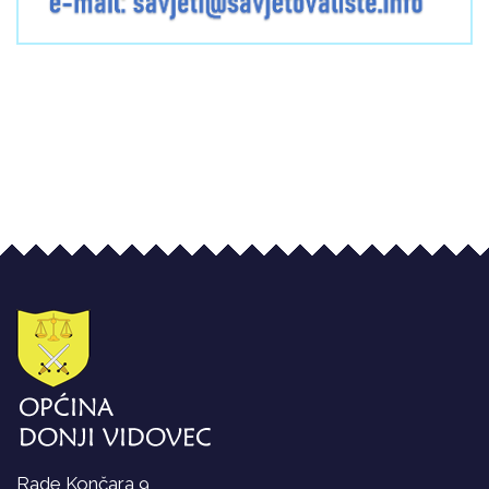
Rade Končara 9