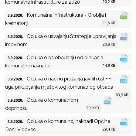
20,2 KB
komunalne infrastrukture za 2020
Komunalna infrastruktura - Groblja i
3.9.2020.
11,5 KB
krematoriji
Odluka o usvajanju Strategije upravljanja
3.9.2020.
20,8 KB
imovinom
Odluka o oslobađanju od plaćanja
3.9.2020.
14,9 KB
komunalne naknade
Odluka o nacinu pružanja javnih usl ••••
3.9.2020.
uga prikupljanja mješovitog komunalnog otpada
63,9 KB
Odluka o komunalnom
3.9.2020.
29,9 KB
doprinosu
Odluka o komunalnoj naknadi Općine
3.9.2020.
29,4 KB
Donji Vidovec