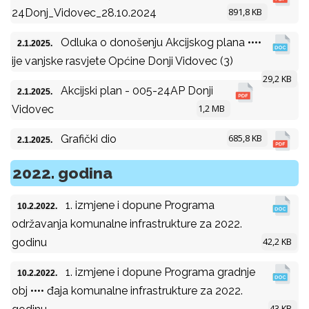
891,8 KB
24Donj_Vidovec_28.10.2024
Odluka o donošenju Akcijskog plana ••••
2.1.2025.
ije vanjske rasvjete Općine Donji Vidovec (3)
29,2 KB
Akcijski plan - 005-24AP Donji
2.1.2025.
1,2 MB
Vidovec
685,8 KB
Grafički dio
2.1.2025.
2022. godina
1. izmjene i dopune Programa
10.2.2022.
održavanja komunalne infrastrukture za 2022.
42,2 KB
godinu
1. izmjene i dopune Programa gradnje
10.2.2022.
obj •••• đaja komunalne infrastrukture za 2022.
43 KB