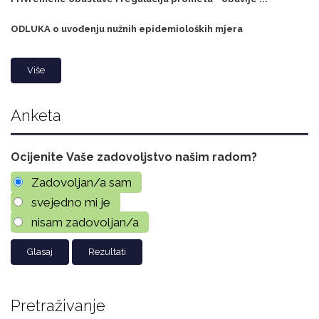
ODLUKA o uvođenju nužnih epidemioloških mjera
Više
Anketa
Ocijenite Vaše zadovoljstvo našim radom?
Zadovoljan/a sam
svejedno mi je
nisam zadovoljan/a
Rezultati
Pretraživanje