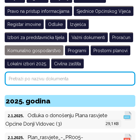
Pravo na pristup informacijama
Sjednice Općinskog Vijeća
Registar imovine
Odluke
Izvješća
Izbori za predstavnička tijela
Važni dokumenti
Proračun
Komunalno gospodarstvo
Programi
Prostorni planovi
Lokalni izbori 2025.
Civilna zaštita
2025. godina
Odluka o donošenju Plana rasvjete
2.1.2025.
29,1 KB
Općine Donji Vidovec (3)
Plan_rasvjete_-_PR005-
2.1.2025.