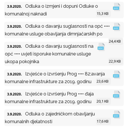
Odluka o izmjeni i dopuni Odluke o
3.9.2020.
15,3 KB
komunalnoj naknadi
Odluka o davanju suglasnosti na opć ••••
3.9.2020.
komunalne usluge obavljanja dimnjačarskih po
24,4 KB
Odluka o davanju suglasnosti na
3.9.2020.
opć •••• uvjeti isporuke komunalne usluge
22,9 KB
ukopa pokojnika
Izvješće o izvršenju Prog •••• 82;avanja
3.9.2020.
23,6 KB
komunalne infrastrukture za 2019. godinu
Izvješće o izvršenju Prog •••• đaja
3.9.2020.
20,1 KB
komunalne infrastrukture za 2019. godinu
Odluka o zajedničkom obavljanju
3.9.2020.
17,6 KB
komunalnih djelatnosti