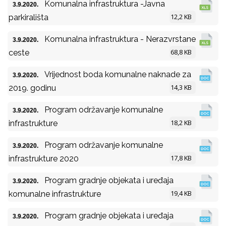
Komunalna infrastruktura -Javna
3.9.2020.
12,2 KB
parkirališta
Komunalna infrastruktura - Nerazvrstane
3.9.2020.
68,8 KB
ceste
Vrijednost boda komunalne naknade za
3.9.2020.
14,3 KB
2019. godinu
Program održavanje komunalne
3.9.2020.
18,2 KB
infrastrukture
Program održavanje komunalne
3.9.2020.
17,8 KB
infrastrukture 2020
Program gradnje objekata i uređaja
3.9.2020.
19,4 KB
komunalne infrastrukture
Program gradnje objekata i uređaja
3.9.2020.