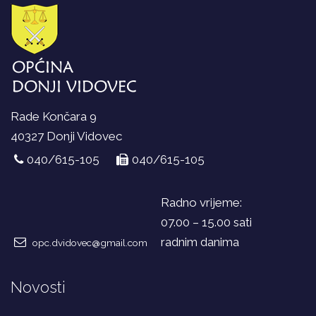
Rade Končara 9
40327 Donji Vidovec
040/615-105
040/615-105
Radno vrijeme:
07.00 – 15.00 sati
radnim danima
opc.dvidovec@gmail.com
Novosti