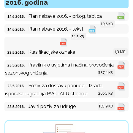
2016. godina
Plan nabave 2016. - prilog, tablica
14.6.2016.
19,6 KB
Plan nabave 2016. - tekst
14.6.2016.
31,5 KB
1,3 MB
Klasifikacijske oznake
23.5.2016.
Pravilnik o uvjetima i načinu provođenja
23.5.2016.
587,4 KB
sezonskog sniženja
Poziv za dostavu ponude - Izrada,
23.5.2016.
206,5 KB
isporuka i ugradnja PVC i ALU stolarije
185,9 KB
Javni poziv za udruge
23.5.2016.