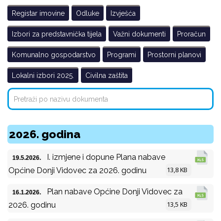
Registar imovine
Odluke
Izvješća
Izbori za predstavnička tijela
Važni dokumenti
Proračun
Komunalno gospodarstvo
Programi
Prostorni planovi
Lokalni izbori 2025.
Civilna zaštita
2026. godina
I. izmjene i dopune Plana nabave
19.5.2026.
13,8 KB
Općine Donji Vidovec za 2026. godinu
Plan nabave Općine Donji Vidovec za
16.1.2026.
13,5 KB
2026. godinu