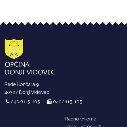
Rade Končara 9
40327 Donji Vidovec
040/615-105
040/615-105
Radno vrijeme:
07.00 – 15.00 sati