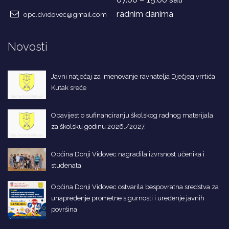
radnim danima
opc.dvidovec@gmail.com
Novosti
Javni natječaj za imenovanje ravnatelja Dječjeg vrrtića
Kutak sreće
Obavijest o sufinanciranju školskog radnog materijala
za školsku godinu 2026./2027.
Općina Donji Vidovec nagradila izvrsnost učenika i
studenata
Općina Donji Vidovec ostvarila bespovratna sredstva za
unapređenje prometne sigurnosti i uređenje javnih
površina