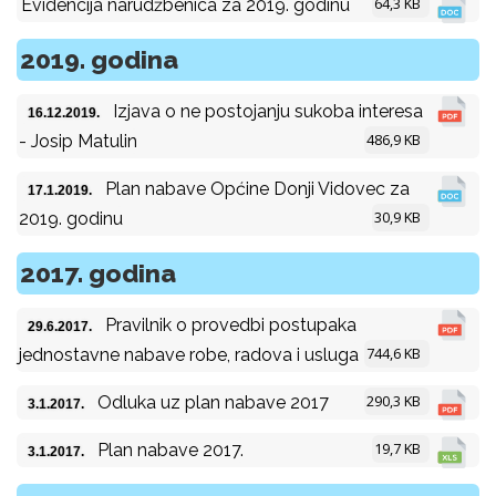
64,3 KB
Evidencija narudžbenica za 2019. godinu
2019. godina
Izjava o ne postojanju sukoba interesa
16.12.2019.
486,9 KB
- Josip Matulin
Plan nabave Općine Donji Vidovec za
17.1.2019.
30,9 KB
2019. godinu
2017. godina
Pravilnik o provedbi postupaka
29.6.2017.
744,6 KB
jednostavne nabave robe, radova i usluga
290,3 KB
Odluka uz plan nabave 2017
3.1.2017.
19,7 KB
Plan nabave 2017.
3.1.2017.