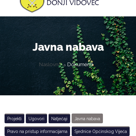
Javna nabava
Naslovna
Dokumenti
Projekti
Ugovori
Natječaji
Javna nabava
Pravo na pristup informacijama
Sjednice Općinskog Vijeća