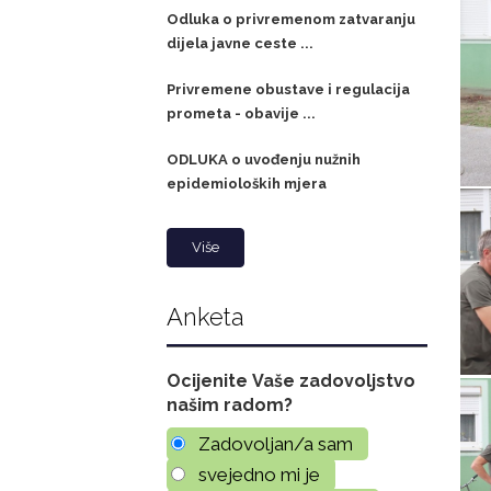
Odluka o privremenom zatvaranju
dijela javne ceste ...
Privremene obustave i regulacija
prometa - obavije ...
ODLUKA o uvođenju nužnih
epidemioloških mjera
Više
Anketa
Ocijenite Vaše zadovoljstvo
našim radom?
Zadovoljan/a sam
svejedno mi je