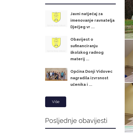
Javni natječaj za
imenovanje ravnatelja
Dječjeg vr ...
Obavijest o
sufinanciranju
školskog radnog
materij ...
Općina Donji Vidovec
nagradila izvrsnost
učenika i ...
Više
Posljednje obavijesti