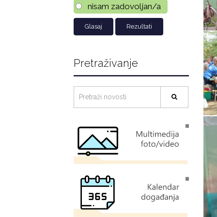
nisam zadovoljan/a
Rezultati
Pretraživanje