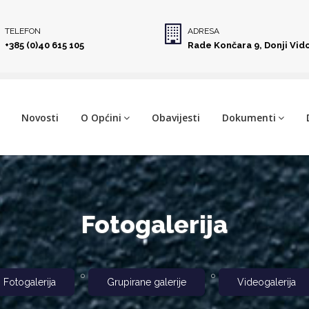
TELEFON
ADRESA
+385 (0)40 615 105
Rade Končara 9, Donji Vid
Novosti
O Općini
Obavijesti
Dokumenti
Fotogalerija
Fotogalerija
Grupirane galerije
Videogalerija