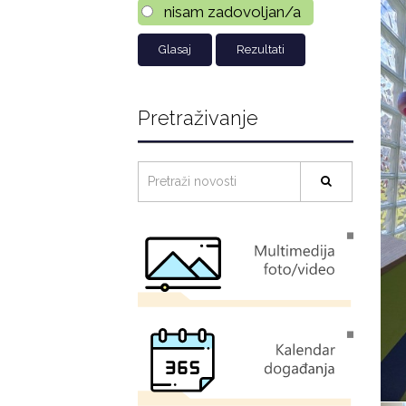
nisam zadovoljan/a
Rezultati
Pretraživanje