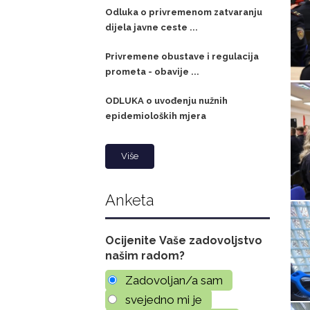
Odluka o privremenom zatvaranju
dijela javne ceste ...
Privremene obustave i regulacija
prometa - obavije ...
ODLUKA o uvođenju nužnih
epidemioloških mjera
Više
Anketa
Ocijenite Vaše zadovoljstvo
našim radom?
Zadovoljan/a sam
svejedno mi je