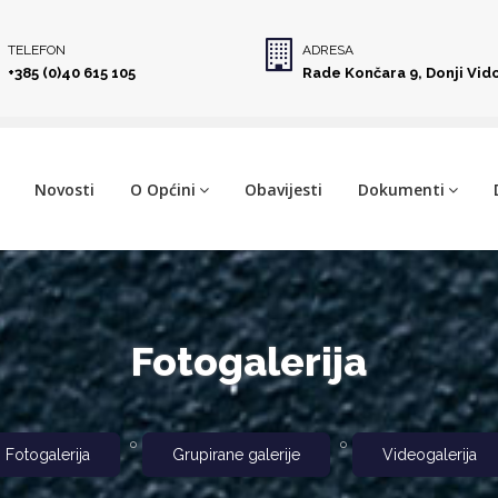
TELEFON
ADRESA
+385 (0)40 615 105
Rade Končara 9, Donji Vid
Novosti
O Općini
Obavijesti
Dokumenti
Fotogalerija
Fotogalerija
Grupirane galerije
Videogalerija