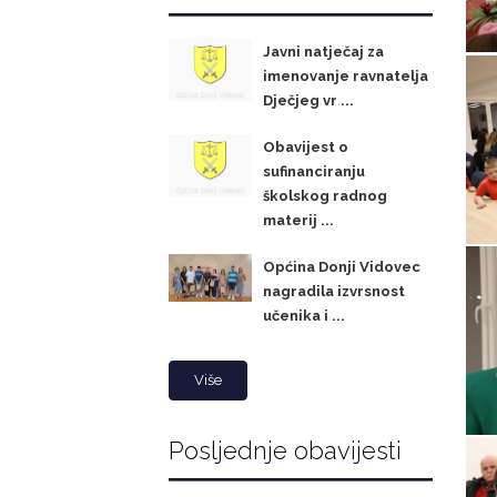
Javni natječaj za
imenovanje ravnatelja
Dječjeg vr ...
Obavijest o
sufinanciranju
školskog radnog
materij ...
Općina Donji Vidovec
nagradila izvrsnost
učenika i ...
Više
Posljednje obavijesti